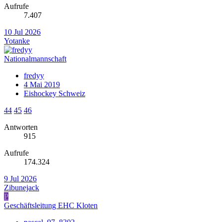
Aufrufe
7.407
10 Jul 2026
Yotanke
Nationalmannschaft
fredyy
4 Mai 2019
Eishockey Schweiz
44
45
46
Antworten
915
Aufrufe
174.324
9 Jul 2026
Zibunejack
P
Geschäftsleitung EHC Kloten