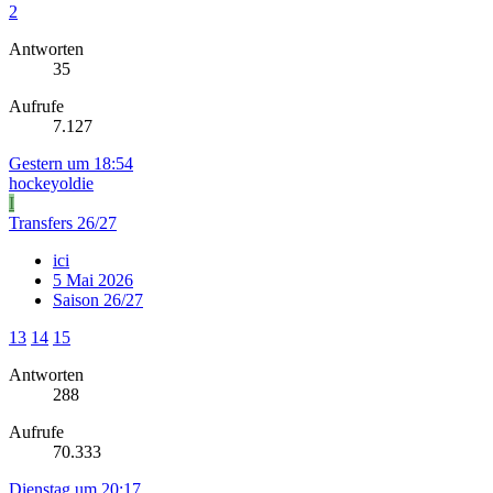
2
Antworten
35
Aufrufe
7.127
Gestern um 18:54
hockeyoldie
I
Transfers 26/27
ici
5 Mai 2026
Saison 26/27
13
14
15
Antworten
288
Aufrufe
70.333
Dienstag um 20:17