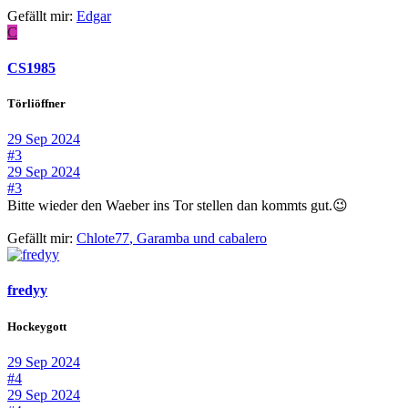
Gefällt mir:
Edgar
C
CS1985
Törliöffner
29 Sep 2024
#3
29 Sep 2024
#3
Bitte wieder den Waeber ins Tor stellen dan kommts gut.😉
Gefällt mir:
Chlote77
,
Garamba
und
cabalero
fredyy
Hockeygott
29 Sep 2024
#4
29 Sep 2024