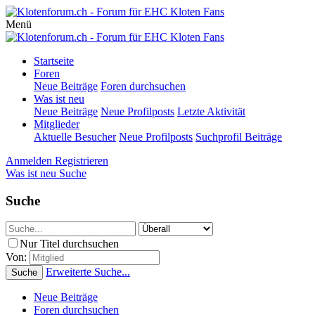
Menü
Startseite
Foren
Neue Beiträge
Foren durchsuchen
Was ist neu
Neue Beiträge
Neue Profilposts
Letzte Aktivität
Mitglieder
Aktuelle Besucher
Neue Profilposts
Suchprofil Beiträge
Anmelden
Registrieren
Was ist neu
Suche
Suche
Nur Titel durchsuchen
Von:
Erweiterte Suche...
Suche
Neue Beiträge
Foren durchsuchen